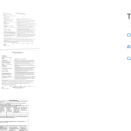
T
C
AI
Ca