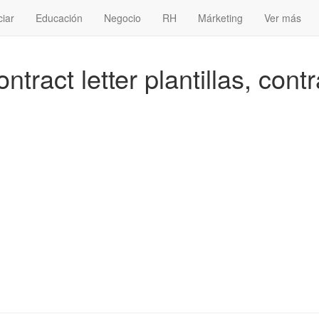
ciar
Educación
Negocio
RH
Márketing
Ver más
act letter plantillas, contr