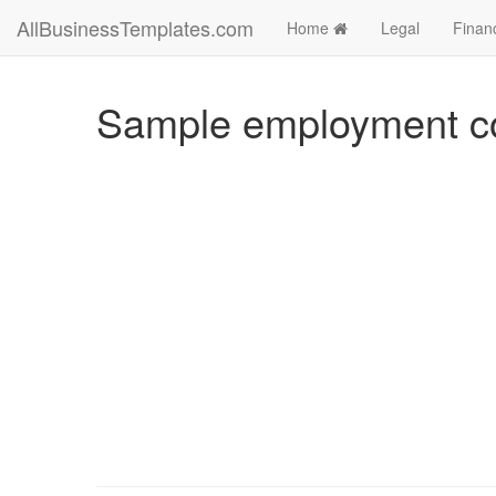
AllBusinessTemplates.com
Home
Legal
Finan
Sample employment contr