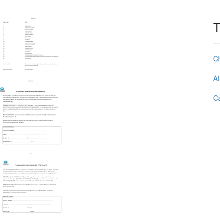
T
C
AI
Ca