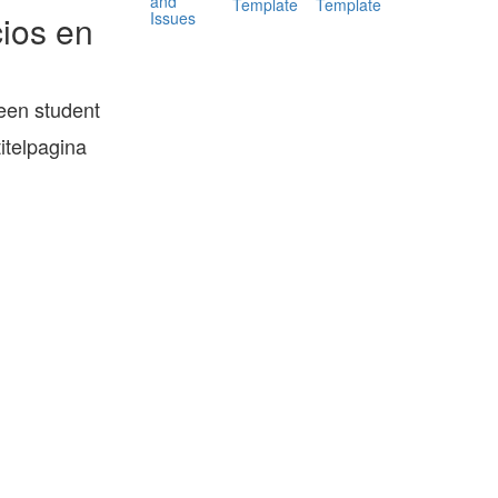
and
Template
Template
Issues
ios en
 een student
itelpagina