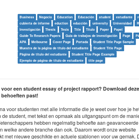
Business
Negocio
Education
Educación
student
estudiante
cubierta de informe
eduction
educción
university
Universidad
R
Investigación
Thesis
Tesis
Title
Título
Paper
Papel
Guide To Research Papers
Guía de trabajos de investigación
Page
Pá
APA
Melbourne
Cover Page
Portada
Student Title Page Sample
Muestra de la página de título del estudiante
Student Title Page
Página de título del estudiante
Student Title Page Example
Ejemplo de página de título de estudiante
title page
na voor een student essay of project rapport? Download dez
e behoeften past!
a voor studenten met alle informatie die je weet over hoe je h
an de student, met tekst en opmaak als uitgangspunt om de mani
 Wetenschappers hebben regelmatig behoefte aan geavanceerde 
 in welke andere branche dan ook. Daarom wordt onze website
kt met nieuwe geschikte en actuele sjablonen voor uw gemak. 