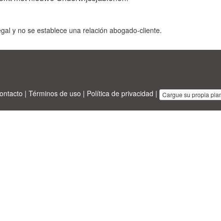
gal y no se establece una relación abogado-cliente.
ontacto
|
Términos de uso
|
Política de privacidad
|
Cargue su propia plant
sinesstemplates.com
designed by
Ren-IT
. Property: 2026 Copyright © A