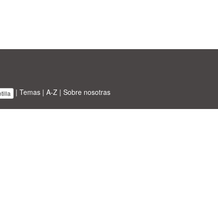
|
Temas
|
A-Z
|
Sobre nosotras
illa
BT ltd.