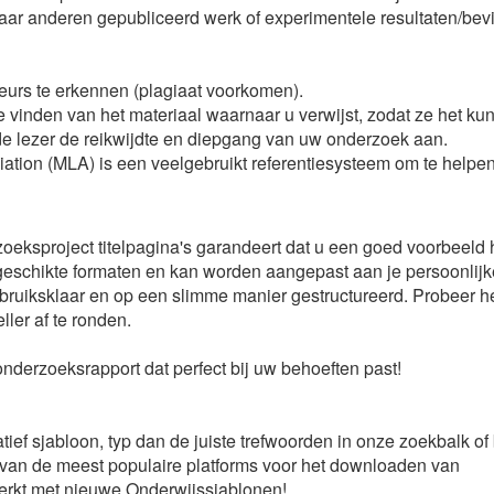
aar anderen gepubliceerd werk of experimentele resultaten/bev
teurs te erkennen (plagiaat voorkomen).
te vinden van het materiaal waarnaar u verwijst, zodat ze het ku
de lezer de reikwijdte en diepgang van uw onderzoek aan.
ation (MLA) is een veelgebruikt referentiesysteem om te helpe
oeksproject titelpagina's garandeert dat u een goed voorbeeld
se geschikte formaten en kan worden aangepast aan je persoonlij
gebruiksklaar en op een slimme manier gestructureerd. Probeer he
ller af te ronden.
nderzoeksrapport dat perfect bij uw behoeften past!
ief sjabloon, typ dan de juiste trefwoorden in onze zoekbalk of
van de meest populaire platforms voor het downloaden van
erkt met nieuwe Onderwijssjablonen!