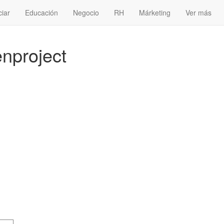
ciar
Educación
Negocio
RH
Márketing
Ver más
enproject