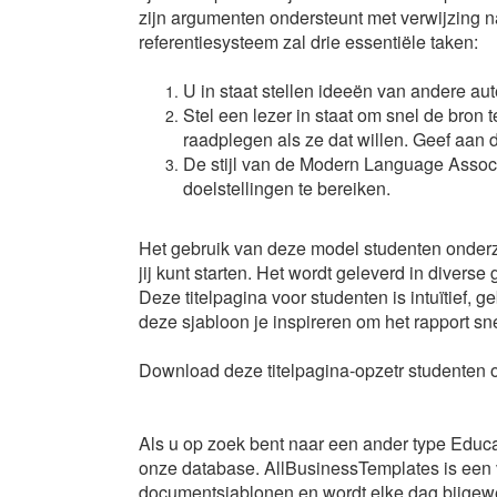
zijn argumenten ondersteunt met verwijzing n
referentiesysteem zal drie essentiële taken:
U in staat stellen ideeën van andere au
Stel een lezer in staat om snel de bron 
raadplegen als ze dat willen. Geef aan 
De stijl van de Modern Language Associ
doelstellingen te bereiken.
Het gebruik van deze model studenten onderz
jij kunt starten. Het wordt geleverd in diver
Deze titelpagina voor studenten is intuïtief, 
deze sjabloon je inspireren om het rapport sne
Download deze titelpagina-opzetr studenten o
Als u op zoek bent naar een ander type Educat
onze database. AllBusinessTemplates is een 
documentsjablonen en wordt elke dag bijgew