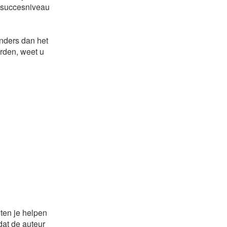
e succesniveau
anders dan het
rden, weet u
nten je helpen
dat de auteur