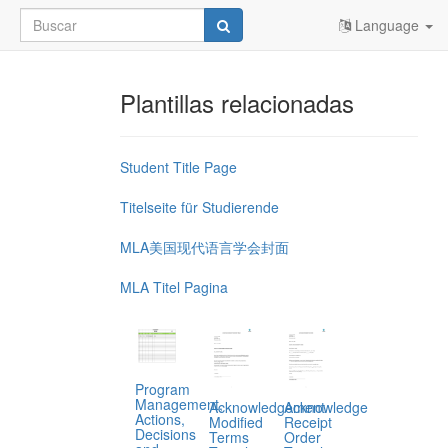
Language
Plantillas relacionadas
Student Title Page
Titelseite für Studierende
MLA美国现代语言学会封面
MLA Titel Pagina
Program
Management,
Acknowledgement
Acknowledge
Actions,
Modified
Receipt
Decisions
Terms
Order