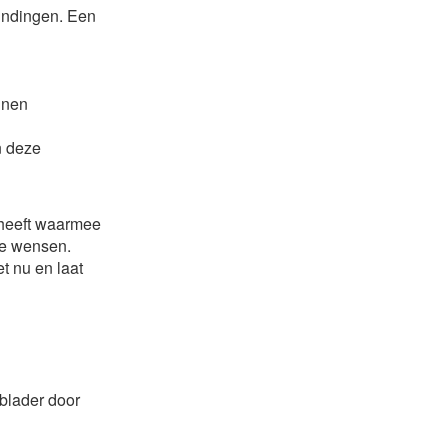
indingen. Een
nnen
n deze
 heeft waarmee
ke wensen.
t nu en laat
 blader door