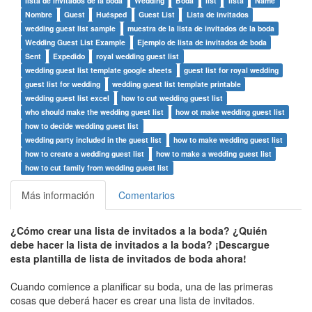
lista de invitados de la boda
Wedding
Boda
list
lista
Name
Nombre
Guest
Huésped
Guest List
Lista de invitados
wedding guest list sample
muestra de la lista de invitados de la boda
Wedding Guest List Example
Ejemplo de lista de invitados de boda
Sent
Expedido
royal wedding guest list
wedding guest list template google sheets
guest list for royal wedding
guest list for wedding
wedding guest list template printable
wedding guest list excel
how to cut wedding guest list
who should make the wedding guest list
how ot make wedding guest list
how to decide wedding guest list
wedding party included in the guest list
how to make wedding guest list
how to create a wedding guest list
how to make a wedding guest list
how to cut family from wedding guest list
Más información
Comentarios
¿Cómo crear una lista de invitados a la boda? ¿Quién
debe hacer la lista de invitados a la boda? ¡Descargue
esta plantilla de lista de invitados de boda ahora!
Cuando comience a planificar su boda, una de las primeras
cosas que deberá hacer es crear una lista de invitados.