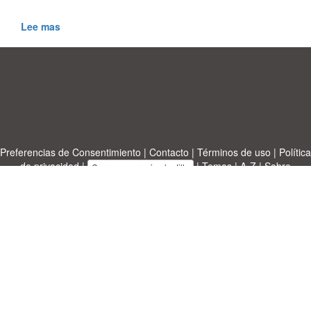
Lee mas
Preferencias de Consentimiento
|
Contacto
|
Términos de uso
|
Política
de privacidad
|
|
Temas
|
A-Z
|
Sobre
Cargue su propia plantilla
nosotras
Allbusinesstemplates.com
designed by
Ren-IT
. Property: 2026
Copyright © ABT ltd.