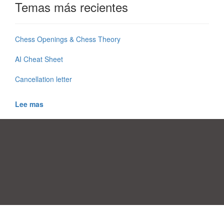
Temas más recientes
Chess Openings & Chess Theory
AI Cheat Sheet
Cancellation letter
Lee mas
Preferencias de Consentimiento
|
Contacto
|
Términos de uso
|
Política