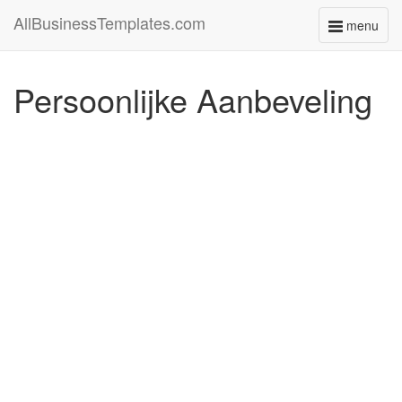
AllBusinessTemplates.com
menu
Toggle
navigati
Persoonlijke Aanbeveling