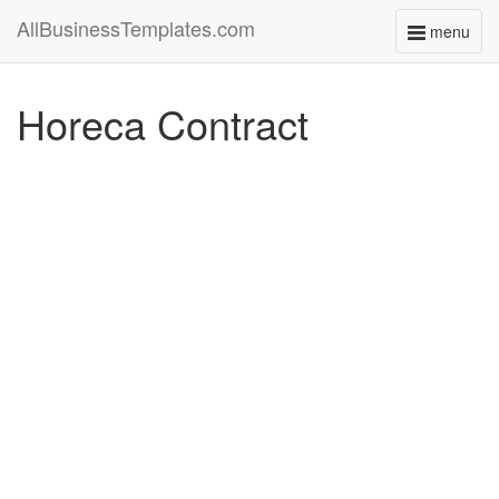
AllBusinessTemplates.com
menu
Toggle
navigati
Horeca Contract