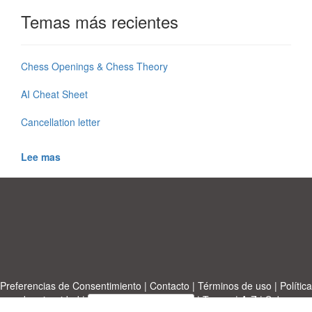
Temas más recientes
Chess Openings & Chess Theory
AI Cheat Sheet
Cancellation letter
Lee mas
Preferencias de Consentimiento
|
Contacto
|
Términos de uso
|
Política
de privacidad
|
|
Temas
|
A-Z
|
Sobre
Cargue su propia plantilla