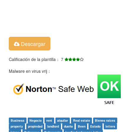
Descargar
Calificación de la plantilla： 7
Malware en virus vrij：
Business
Negocio
rent
alquilar
Real estate
Bienes raíces
property
propiedad
landlord
dueño
Been
Estado
letters