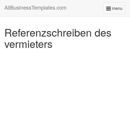
AllBusinessTemplates.com
menu
Toggle
navigati
Referenzschreiben des
vermieters