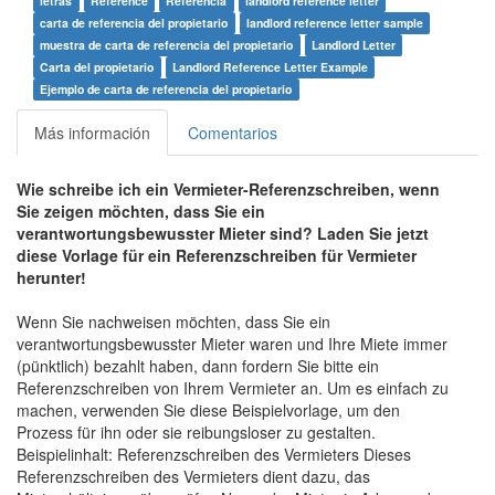
letras
Reference
Referencia
landlord reference letter
carta de referencia del propietario
landlord reference letter sample
muestra de carta de referencia del propietario
Landlord Letter
Carta del propietario
Landlord Reference Letter Example
Ejemplo de carta de referencia del propietario
Más información
Comentarios
Wie schreibe ich ein Vermieter-Referenzschreiben, wenn
Sie zeigen möchten, dass Sie ein
verantwortungsbewusster Mieter sind? Laden Sie jetzt
diese Vorlage für ein Referenzschreiben für Vermieter
herunter!
Wenn Sie nachweisen möchten, dass Sie ein
verantwortungsbewusster Mieter waren und Ihre Miete immer
(pünktlich) bezahlt haben, dann fordern Sie bitte ein
Referenzschreiben von Ihrem Vermieter an. Um es einfach zu
machen, verwenden Sie diese Beispielvorlage, um den
Prozess für ihn oder sie reibungsloser zu gestalten.
Beispielinhalt: Referenzschreiben des Vermieters Dieses
Referenzschreiben des Vermieters dient dazu, das