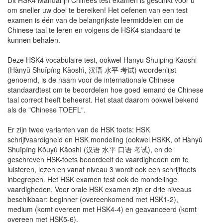
om sneller uw doel te bereiken! Het oefenen van een test
examen is één van de belangrijkste leermiddelen om de
Chinese taal te leren en volgens de HSK4 standaard te
kunnen behalen.
Deze HSK4 vocabulaire test, ookwel Hanyu Shuiping Kaoshi
(Hànyǔ Shuǐpíng Kǎoshì, 汉语 水平 考试) woordenlijst
genoemd, is de naam voor de internationale Chinese
standaardtest om te beoordelen hoe goed iemand de Chinese
taal correct heeft beheerst. Het staat daarom ookwel bekend
als de "Chinese TOEFL".
Er zijn twee varianten van de HSK toets: HSK
schrijfvaardigheid en HSK mondeling (ookwel HSKK, of Hànyǔ
Shuǐpíng Kǒuyǔ Kǎoshì (汉语 水平 口语 考试), en de
geschreven HSK-toets beoordeelt de vaardigheden om te
luisteren, lezen en vanaf niveau 3 wordt ook een schrijftoets
inbegrepen. Het HSK examen test ook de mondelinge
vaardigheden. Voor orale HSK examen zijn er drie niveaus
beschikbaar: beginner (overeenkomend met HSK1-2),
medium (komt overeen met HSK4-4) en geavanceerd (komt
overeen met HSK5-6).