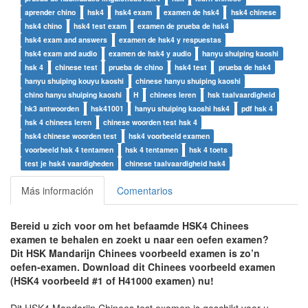
aprender chino
hsk4
hsk4 exam
examen de hsk4
hsk4 chinese
hsk4 chino
hsk4 test exam
examen de prueba de hsk4
hsk4 exam and answers
examen de hsk4 y respuestas
hsk4 exam and audio
examen de hsk4 y audio
hanyu shuiping kaoshi
hsk 4
chinese test
prueba de chino
hsk4 test
prueba de hsk4
hanyu shuiping kouyu kaoshi
chinese hanyu shuiping kaoshi
chino hanyu shuiping kaoshi
H
chinees leren
hsk taalvaardigheid
hk3 antwoorden
hsk41001
hanyu shuiping kaoshi hsk4
pdf hsk 4
hsk 4 chinees leren
chinese woorden test hsk 4
hsk4 chinese woorden test
hsk4 voorbeeld examen
voorbeeld hsk 4 tentamen
hsk 4 tentamen
hsk 4 toets
test je hsk4 vaardigheden
chinese taalvaardigheid hsk4
Más información
Comentarios
Bereid u zich voor om het befaamde HSK4 Chinees
examen te behalen en zoekt u naar een oefen examen?
Dit HSK Mandarijn Chinees voorbeeld examen is zo’n
oefen-examen. Download dit Chinees voorbeeld examen
(HSK4 voorbeeld #1 of H41000 examen) nu!
Dit HSK4 Mandarijn Chinees test examen is geschikt voor u