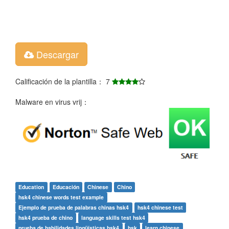
Descargar
Calificación de la plantilla： 7
Malware en virus vrij：
Education
Educación
Chinese
Chino
hsk4 chinese words test example
Ejemplo de prueba de palabras chinas hsk4
hsk4 chinese test
hsk4 prueba de chino
language skills test hsk4
prueba de habilidades lingüísticas hsk4
hsk
learn chinese