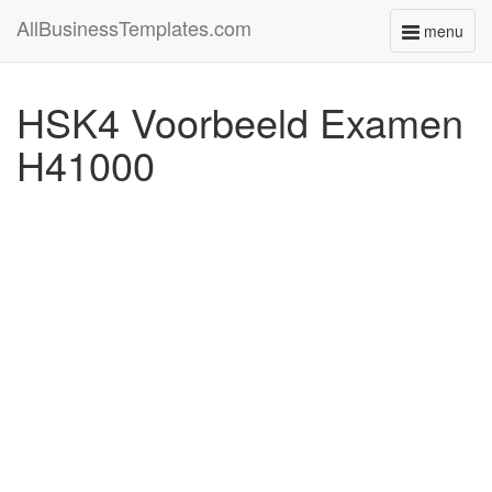
AllBusinessTemplates.com
menu
Toggle
navigati
HSK4 Voorbeeld Examen
H41000