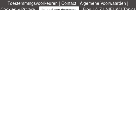
Toestemmingsvoorkeuren
|
Contact
|
Algemene Voorwaarden
|
Cookies & Privacy
|
|
Blog
|
A-Z
|
NIEUW
|
Topics
Upload een document
|
Over ons
Allbusinesstemplates.com
ontworpen door
Etuzy
. Eigendom van 2011-
2026 Copyright © Etuzy ltd.