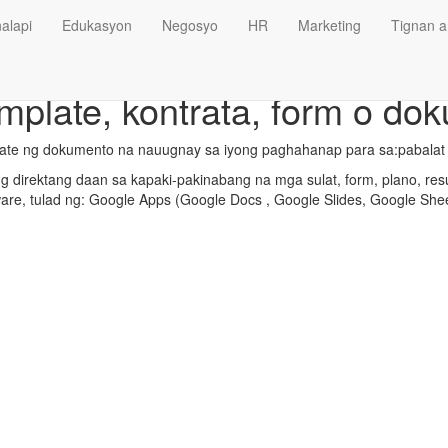
alapi
Edukasyon
Negosyo
HR
Marketing
Tignan a
mplate, kontrata, form o do
late ng dokumento na nauugnay sa iyong paghahanap para sa:pabalat 
 direktang daan sa kapaki-pakinabang na mga sulat, form, plano, res
ware, tulad ng: Google Apps (Google Docs , Google Slides, Google Shee