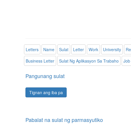
Letters
Name
Sulat
Letter
Work
University
Re
Business Letter
Sulat Ng Aplikasyon Sa Trabaho
Job 
Pangunang sulat
Tignan ang iba pa
Pabalat na sulat ng parmasyutiko