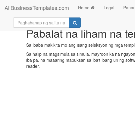
AllBusinessTemplates.com
Home
Legal
Panan
Pabalat na liham na te
Sa ibaba makikita mo ang isang seleksyon ng mga temp
Sa halip na magsimula sa simula, mayroon ka na ngayong
iba pa. na maaaring mabuksan sa iba't ibang uri ng soft
reader.