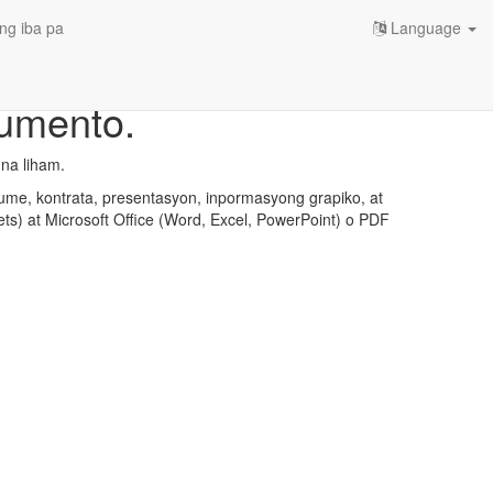
ng iba pa
Language
kumento.
na liham.
ume, kontrata, presentasyon, inpormasyong grapiko, at
ts) at Microsoft Office (Word, Excel, PowerPoint) o PDF