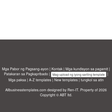
Mga Pabor ng Pagsang-ayon
|
Kontak
|
Mga kundisyon sa pagamit
|
Patakaran sa Pagkapribado
|
|
Mag-upload ng iyong sariling template
Mga paksa
|
A-Z templates
|
New templates
|
tungkol sa atin
Allbusinesstemplates.com
designed by
Ren-IT
. Property of 2026
Copyright © ABT ltd.