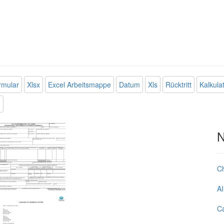
rmular
Xlsx
Excel Arbeitsmappe
Datum
Xls
Rücktritt
Kalkula
n
N
C
AI
Ca