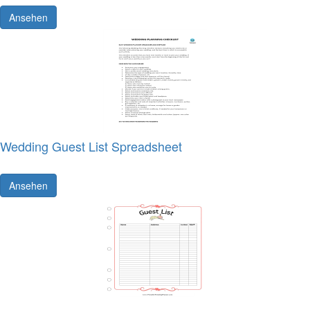
Ansehen
Wedding Guest List Spreadsheet
Ansehen