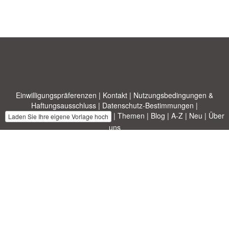
Einwilligungspräferenzen
|
Kontakt
|
Nutzungsbedingungen &
Haftungsausschluss
|
Datenschutz-Bestimmungen
|
|
Themen
|
Blog
|
A-Z
|
Neu
|
Über
Laden Sie Ihre eigene Vorlage hoch
uns
Allbusinesstemplates.com
entworfen von
Ren-IT
. Property of 2026
Copyright © ABT ltd.