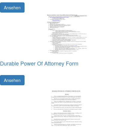
Ansehen
Durable Power Of Attorney Form
Ansehen