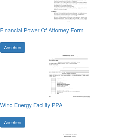
Financial Power Of Attorney Form
Ansehen
Wind Energy Facility PPA
Ansehen