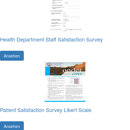
Health Department Staff Satisfaction Survey
Ansehen
Patient Satisfaction Survey Likert Scale
Ansehen