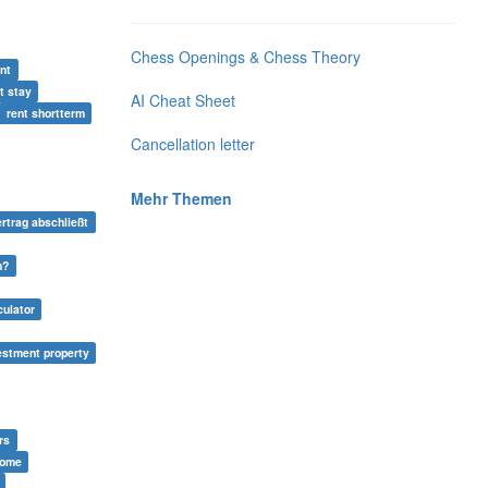
Chess Openings & Chess Theory
nt
t stay
AI Cheat Sheet
rent shortterm
Cancellation letter
Mehr Themen
ertrag abschließt
n?
culator
vestment property
rs
home