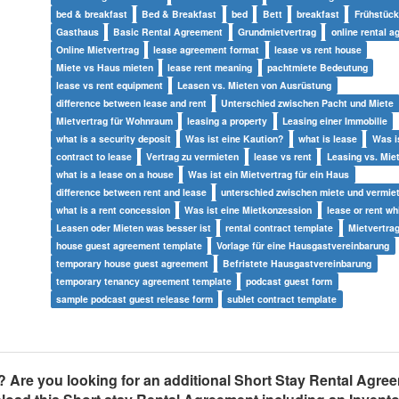
bed & breakfast
Bed & Breakfast
bed
Bett
breakfast
Frühstück
Gasthaus
Basic Rental Agreement
Grundmietvertrag
online rental 
Online Mietvertrag
lease agreement format
lease vs rent house
Miete vs Haus mieten
lease rent meaning
pachtmiete Bedeutung
lease vs rent equipment
Leasen vs. Mieten von Ausrüstung
difference between lease and rent
Unterschied zwischen Pacht und Miete
Mietvertrag für Wohnraum
leasing a property
Leasing einer Immobilie
what is a security deposit
Was ist eine Kaution?
what is lease
Was i
contract to lease
Vertrag zu vermieten
lease vs rent
Leasing vs. Mie
what is a lease on a house
Was ist ein Mietvertrag für ein Haus
difference between rent and lease
unterschied zwischen miete und vermie
what is a rent concession
Was ist eine Mietkonzession
lease or rent wh
Leasen oder Mieten was besser ist
rental contract template
Mietvertra
house guest agreement template
Vorlage für eine Hausgastvereinbarung
temporary house guest agreement
Befristete Hausgastvereinbarung
temporary tenancy agreement template
podcast guest form
sample podcast guest release form
sublet contract template
t?
Are you looking for an additional Short Stay Rental Agree