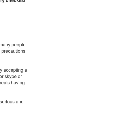
ry checklist
 many people.
l precautions
ly accepting a
 or skype or
 beats having
 serious and