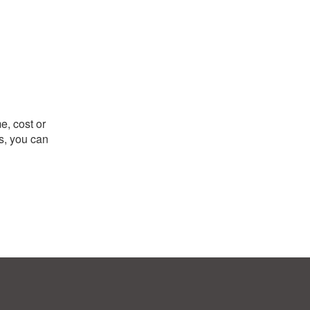
e, cost or
ks, you can