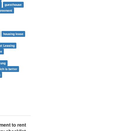
guesthouse
agreement
housing lease
st Leasing
te
tung
ich is better
g
ment to rent