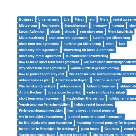
Business
Unternehmen
Life
Privat
rent
Miete
rental agreeme
Mietvertrag
Real estate
Grundeigentum
inventory
Inventar
shor
kurzer Aufenthalt
airbnb
Airbnb
rent short term
Miete kurzfristig
Miete kurzfristig
shortterm rent agreement
kurzfristiger Mietvertrag
short term rent agreement
kurzfristiger Mietvertrag
short
kurz
short stay rent agreement
Mietvertrag für kurze Aufenthalte
short stay rental agreement
Kurzaufenthaltsmietvertrag
how to make short term rent agreement
wie man einen kurzfristigen Mietv
why short term rent agreement
warum kurzfristiger Mietvertrag
how to protect short stay rent
Wie kann man die Kurzmietenrente schütze
airbnb business plan
Airbnb Geschäftsplan
how to use airbnb
Wie benutze ich airbnb?
airbnb income
Airbnb Einkommen
airbnb cal
Airbnb Rechner
buy a house for airbnb
kaufe ein Haus für airbnb
short term rental agreement
kurzfristiger Mietvertrag
holiday rental in
Vermietung von Ferienimmobilien
holiday rental investment
Ferienvermietung Investition
how to invest in rental property
wie in mietobjekt investieren
is rental property a good investment
ist Mietobjekt eine gute Investition
investing in rental property for beginne
Investition in Mietobjekt für Anfänger
guest house
Gasthaus
rental 
Vermietung nach Hause
bed and breakfast
Übernachtung mit Frühstück