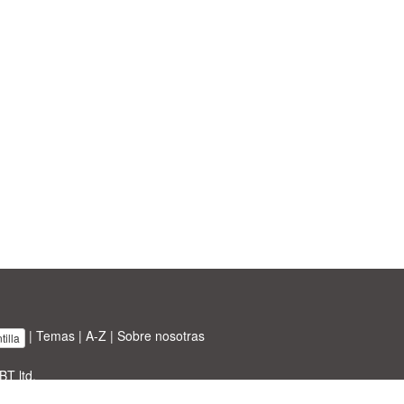
|
Temas
|
A-Z
|
Sobre nosotras
illa
BT ltd.