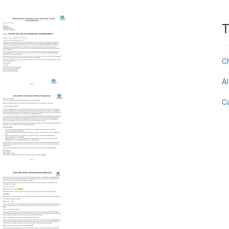
T
C
AI
Ca