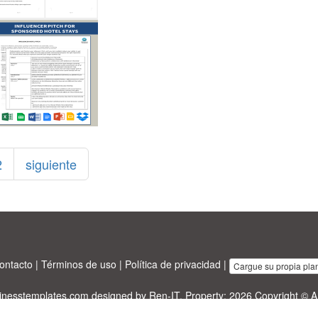
2
siguiente
ontacto
|
Términos de uso
|
Política de privacidad
|
Cargue su propia plant
sinesstemplates.com
designed by
Ren-IT
. Property: 2026 Copyright © A