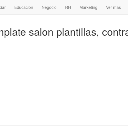
ciar
Educación
Negocio
RH
Márketing
Ver más
plate salon plantillas, contr