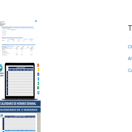
T
C
AI
Ca