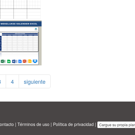
3
4
siguiente
ontacto
|
Términos de uso
|
Política de privacidad
|
Cargue su propia plant