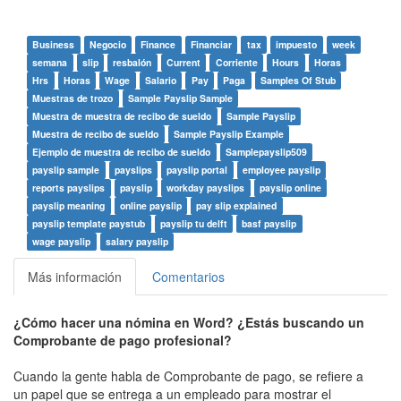
Business
Negocio
Finance
Financiar
tax
impuesto
week
semana
slip
resbalón
Current
Corriente
Hours
Horas
Hrs
Horas
Wage
Salario
Pay
Paga
Samples Of Stub
Muestras de trozo
Sample Payslip Sample
Muestra de muestra de recibo de sueldo
Sample Payslip
Muestra de recibo de sueldo
Sample Payslip Example
Ejemplo de muestra de recibo de sueldo
Samplepayslip509
payslip sample
payslips
payslip portal
employee payslip
reports payslips
payslip
workday payslips
payslip online
payslip meaning
online payslip
pay slip explained
payslip template paystub
payslip tu delft
basf payslip
wage payslip
salary payslip
Más información
Comentarios
¿Cómo hacer una nómina en Word? ¿Estás buscando un
Comprobante de pago profesional?
Cuando la gente habla de Comprobante de pago, se refiere a
un papel que se entrega a un empleado para mostrar el