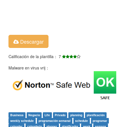
Descargar
Calificación de la plantilla： 7
Malware en virus vrij：
Business
Negocio
Life
Privado
planning
planificación
weekly schedule
programación semanal
schedule
programar
calendar
calendario
planner
planificador
week
semana