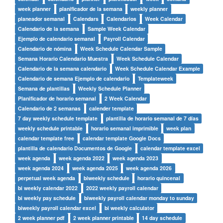
week planner
planificador de la semana
weekly planner
planeador semanal
Calendars
Calendarios
Week Calendar
Calendario de la semana
Sample Week Calendar
Ejemplo de calendario semanal
Payroll Calendar
Calendario de nómina
Week Schedule Calendar Sample
Semana Horario Calendario Muestra
Week Schedule Calendar
Calendario de la semana calendario
Week Schedule Calendar Example
Calendario de semana Ejemplo de calendario
Templateweek
Semana de plantillas
Weekly Schedule Planner
Planificador de horario semanal
2 Week Calendar
Calendario de 2 semanas
calender template
7 day weekly schedule template
plantilla de horario semanal de 7 días
weekly schedule printable
horario semanal imprimible
week plan
calendar template free
calendar template Google Docs
plantilla de calendario Documentos de Google
calendar template excel
week agenda
week agenda 2022
week agenda 2023
week agenda 2024
week agenda 2025
week agenda 2026
perpetual week agenda
biweekly schedule
horario quincenal
bi weekly calendar 2022
2022 weekly payroll calendar
bi weekly pay schedule
biweekly payroll calendar monday to sunday
biweekly payroll calendar excel
bi weekly calculator
2 week planner pdf
2 week planner printable
14 day schedule