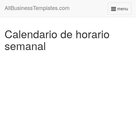
AllBusinessTemplates.com
menu
Toggle
navigati
Calendario de horario
semanal