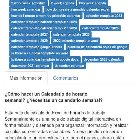
2 work week schedule
2 week agenda
two week agenda
two week calendar
how do i create a monthly calendar excel
how do i create a monthly printable calendar
calender template 2023
calendar template calendar template 2024
calendar template calendar template 2024
calendar template 2026
calendar template 2027
calendar template 2028
calendar template 2029
2022 calendar template word
calendar template google sheets
plantilla de calendario hojas de google
is there a calendar template on word
is there a calendar template in google docs
december 2023 calendar
december 2021 calendar
december calendar
Más información
Comentarios
¿Cómo hacer un Calendario de horario
semanal? ¿Necesitas un calendario semanal?
Esta hoja de cálculo de Excel de horario de trabajo
Semanalmente es una hoja de trabajo digital interactiva en
forma tabular y diseñada para organizar información y realizar
cálculos con entradas escalables. No es cuestión de ser un
principiante o un profesional, de todo el mundo, ahora están