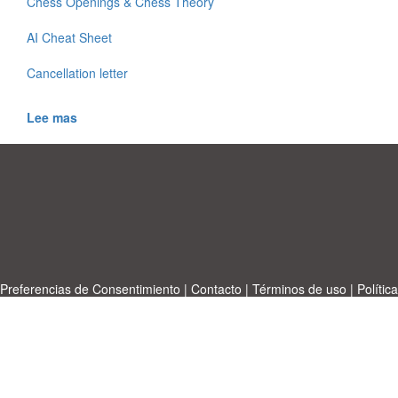
Chess Openings & Chess Theory
AI Cheat Sheet
Cancellation letter
Lee mas
Preferencias de Consentimiento
|
Contacto
|
Términos de uso
|
Política
de privacidad
|
|
Temas
|
A-Z
|
Sobre
Cargue su propia plantilla
nosotras
Allbusinesstemplates.com
designed by
Ren-IT
. Property: 2026
Copyright © ABT ltd.