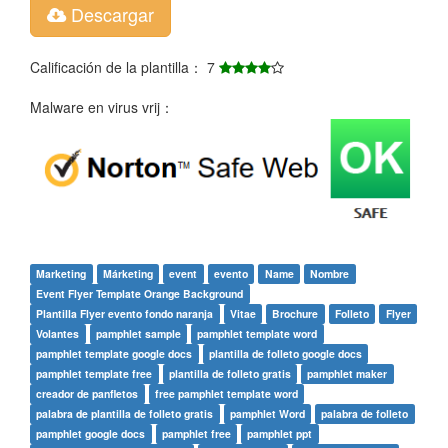
Descargar
Calificación de la plantilla： 7
Malware en virus vrij：
Marketing
Márketing
event
evento
Name
Nombre
Event Flyer Template Orange Background
Plantilla Flyer evento fondo naranja
Vitae
Brochure
Folleto
Flyer
Volantes
pamphlet sample
pamphlet template word
pamphlet template google docs
plantilla de folleto google docs
pamphlet template free
plantilla de folleto gratis
pamphlet maker
creador de panfletos
free pamphlet template word
palabra de plantilla de folleto gratis
pamphlet Word
palabra de folleto
pamphlet google docs
pamphlet free
pamphlet ppt