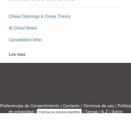
Chess Openings & Chess Theory
AI Cheat Sheet
Cancellation letter
Lee mas
Preferencias de Consentimiento
|
Contacto
|
Términos de uso
|
Política
de privacidad
|
|
Temas
|
A-Z
|
Sobre
Cargue su propia plantilla
nosotras
Allbusinesstemplates.com
designed by
Ren-IT
. Property: 2026