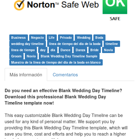
Business
Negocio
Life
Privado
Wedding
Boda
wedding day timeline
línea de tiempo del día de la boda
timeline
línea de tiempo
day
día
Dance
Danza
Bride
Novia
Groom
Novio
Blank Wedding Day Timeline Sample
Muestra de la línea de tiempo del día de la boda en blanco
Más información
Comentarios
Do you need an effective
Blank Wedding Day Timeline
?
Download this professional
Blank Wedding Day
Timeline
template now!
This easy customizable
Blank Wedding Day Timeline
can be
used for any kind of personal matter. We support you by
providing this
Blank Wedding Day Timeline
template, which will
save you time, cost and efforts and help you to reach a higher