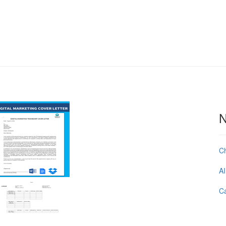
N
C
AI
Ca