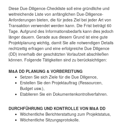
Diese Due-Diligence-Checkliste soll eine gründliche und
weitreichende Liste von anfänglichen Due-Diligence-
Anforderungen bieten, die für jedes Ziel bei jeder Art von
Transaktion verwendet werden kann. Die Frist beträgt 60
Tage. Aufgrund des Informationsbedarfs kann dies jedoch
länger dauern. Gerade aus diesem Grund ist eine gute
Projektplanung wichtig, damit Sie alle notwendigen Details
rechtzeitig erfragen und eine erfolgreiche Due Diligence
(DD) innerhalb der geschätzten Vorlaufzeit abschließen
können. Folgende Tätigkeiten sind zu berücksichtigen:
M&A DD PLANUNG & VORBEREITUNG
Setzen Sie sich Ziele für die Due Diligence,
Erstellen Sie den Projektauftrag (Ressourcen,
Budget usw.),
Etablieren Sie ein Dokumentenkontrollverfahren.
DURCHFÜHRUNG UND KONTROLLE VON M&A DD
Wöchentliche Berichterstattung zum Projektstatus,
Wöchentliche Sitzungsprotokolle.