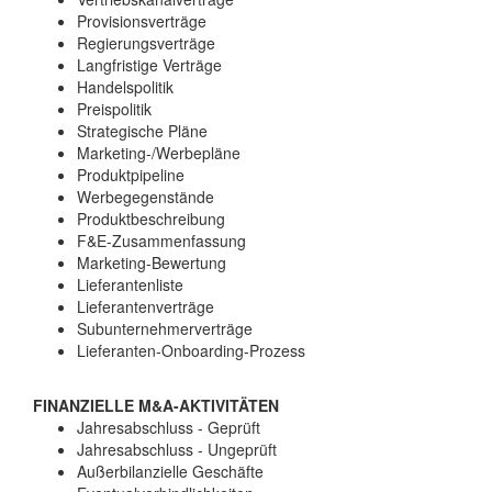
Provisionsverträge
Regierungsverträge
Langfristige Verträge
Handelspolitik
Preispolitik
Strategische Pläne
Marketing-/Werbepläne
Produktpipeline
Werbegegenstände
Produktbeschreibung
F&E-Zusammenfassung
Marketing-Bewertung
Lieferantenliste
Lieferantenverträge
Subunternehmerverträge
Lieferanten-Onboarding-Prozess
FINANZIELLE M&A-AKTIVITÄTEN
Jahresabschluss - Geprüft
Jahresabschluss - Ungeprüft
Außerbilanzielle Geschäfte