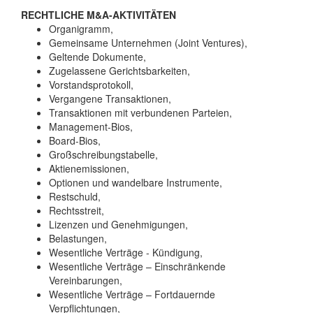
RECHTLICHE M&A-AKTIVITÄTEN
Organigramm,
Gemeinsame Unternehmen (Joint Ventures),
Geltende Dokumente,
Zugelassene Gerichtsbarkeiten,
Vorstandsprotokoll,
Vergangene Transaktionen,
Transaktionen mit verbundenen Parteien,
Management-Bios,
Board-Bios,
Großschreibungstabelle,
Aktienemissionen,
Optionen und wandelbare Instrumente,
Restschuld,
Rechtsstreit,
Lizenzen und Genehmigungen,
Belastungen,
Wesentliche Verträge - Kündigung,
Wesentliche Verträge – Einschränkende
Vereinbarungen,
Wesentliche Verträge – Fortdauernde
Verpflichtungen,