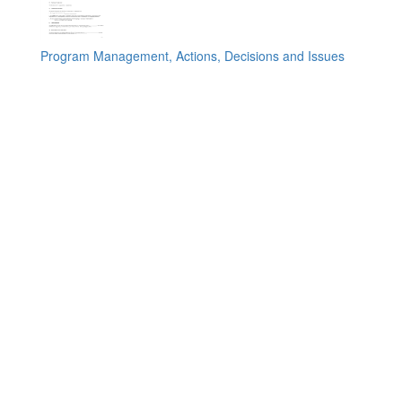
Program Management, Actions, Decisions and Issues