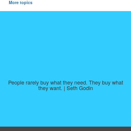
More topics
People rarely buy what they need. They buy what
they want. | Seth Godin