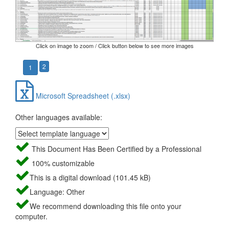
Click on image to zoom / Click button below to see more images
2
1
Microsoft Spreadsheet (.xlsx)
Other languages available:
This Document Has Been Certified by a Professional
100% customizable
This is a digital download (101.45 kB)
Language: Other
We recommend downloading this file onto your
computer.