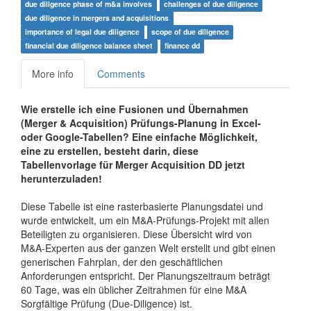
due diligence phase of m&a involves
challenges of due diligence
due diligence in mergers and acquisitions
importance of legal due diligence
scope of due diligence
financial due diligence balance sheet
finance dd
More info
Comments
Wie erstelle ich eine Fusionen und Übernahmen
(Merger & Acquisition) Prüfungs-Planung in Excel-
oder Google-Tabellen? Eine einfache Möglichkeit,
eine zu erstellen, besteht darin, diese
Tabellenvorlage für Merger Acquisition DD jetzt
herunterzuladen!
Diese Tabelle ist eine rasterbasierte Planungsdatei und
wurde entwickelt, um ein M&A-Prüfungs-Projekt mit allen
Beteiligten zu organisieren. Diese Übersicht wird von
M&A-Experten aus der ganzen Welt erstellt und gibt einen
generischen Fahrplan, der den geschäftlichen
Anforderungen entspricht. Der Planungszeitraum beträgt
60 Tage, was ein üblicher Zeitrahmen für eine M&A
Sorgfältige Prüfung (Due-Diligence) ist.