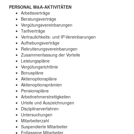
PERSONAL M&A-AKTIVITÄTEN
Arbeitsverträge
Beratungsverträge
Vergütungsvereinbarungen
Tarifverträge
Vertraulichkeits- und IP-Vereinbarungen
Aufhebungsverträge
Rekrutierungsvereinbarungen
Zusammenfassung der Vorteile
Leistungspläne
Vergütungsrichtlinie
Bonuspläne
Aktienoptionspläne
Aktienoptionsprämien
Pensionspläne
Arbeitnehmerstreitigkeiten
Urteile und Auszeichnungen
Disziplinarverfahren
Untersuchungen
Mitarbeiterzahl
Suspendierte Mitarbeiter
Entlassene Mitarbeiter