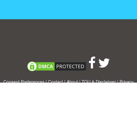
Consent Preferences
|
Contact
|
About
|
TOU & Disclaimer
|
Privacy
policy
|
|
Blog
|
A-Z
|
NEW
|
Topics
|
Filetype
Upload your own template
Allbusinesstemplates.com
is a website by 2024 © Ren-IT B.V.