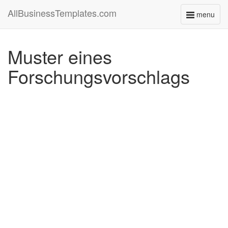
AllBusinessTemplates.com
menu
Toggle
navigati
Muster eines
Forschungsvorschlags