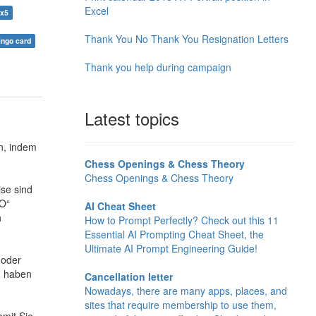
Excel
5x5
Thank You No Thank You Resignation Letters
ingo card
Thank you help during campaign
Latest topics
n, indem
Chess Openings & Chess Theory
Chess Openings & Chess Theory
ise sind
„O“
AI Cheat Sheet
h
How to Prompt Perfectly? Check out this 11
Essential AI Prompting Cheat Sheet, the
Ultimate AI Prompt Engineering Guide!
 oder
h haben
Cancellation letter
Nowadays, there are many apps, places, and
sites that require membership to use them,