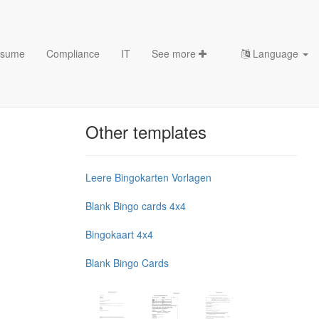
sume
Compliance
IT
See more
Language
Chess Openings & Chess
Theory
Other templates
Leere Bingokarten Vorlagen
Blank Bingo cards 4x4
Bingokaart 4x4
Blank Bingo Cards