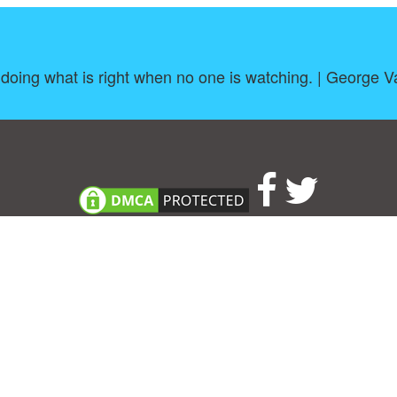
 doing what is right when no one is watching. | George 
About
|
TOU & Disclaimer
|
Privacy policy
|
|
B
Upload your own template
Allbusinesstemplates.com
is a website by 2024 © Ren-IT B.V.