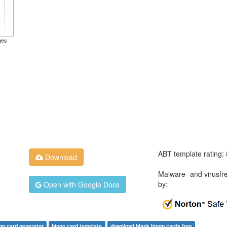
ges
ABT template rating:
Download
Malware- and virusfr
by:
Open with Google Docs
go card generator
bingo card template
download blank bingo cards free