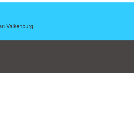
Van Valkenburg
log
|
A-Z
|
NEW
|
Topics
|
Filetype