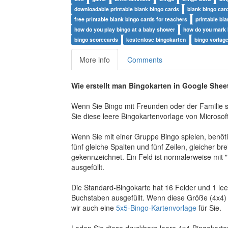
downloadable printable blank bingo cards
blank bingo car
free printable blank bingo cards for teachers
printable bl
how do you play bingo at a baby shower
how do you mark 
bingo scorecards
kostenlose bingokarten
bingo vorlag
More info
Comments
Wie erstellt man Bingokarten in Google Shee
Wenn Sie Bingo mit Freunden oder der Familie s
Sie diese leere Bingokartenvorlage von Microsof
Wenn Sie mit einer Gruppe Bingo spielen, benötig
fünf gleiche Spalten und fünf Zeilen, gleicher bre
gekennzeichnet. Ein Feld ist normalerweise mit 
ausgefüllt.
Die Standard-Bingokarte hat 16 Felder und 1 leer
Buchstaben ausgefüllt. Wenn diese Größe (4x4) zu
wir auch eine
5x5-Bingo-Kartenvorlage
für Sie.