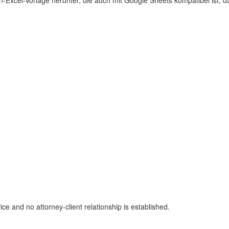
-Excel-Vorlage herunter, die auch mit Google Sheets kompatibel ist, d
ice and no attorney-client relationship is established.