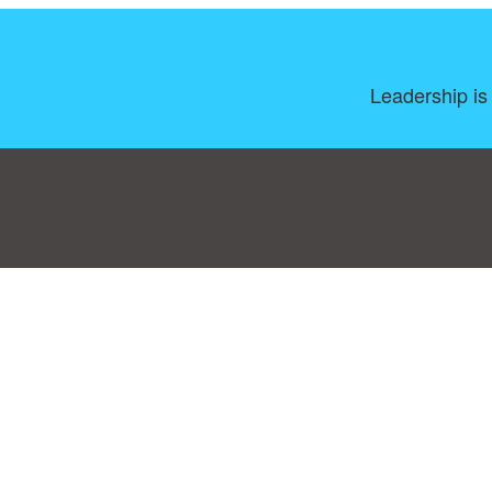
Leadership is
Consent Preferences
|
Contact
|