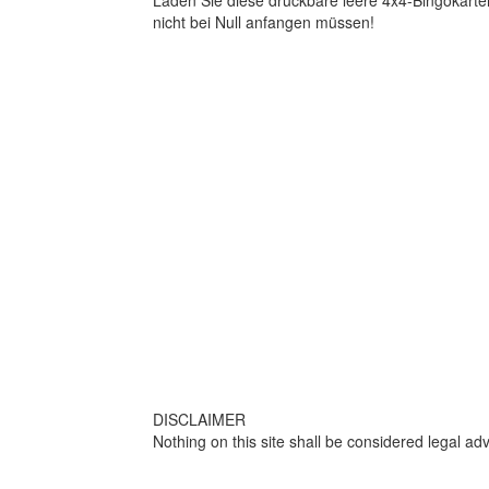
Laden Sie diese druckbare leere 4x4-Bingokarten
nicht bei Null anfangen müssen!
DISCLAIMER
Nothing on this site shall be considered legal adv