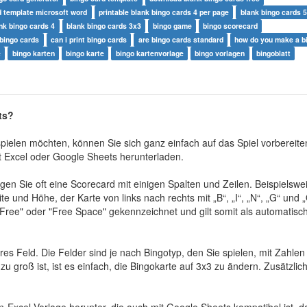
d template microsoft word
printable blank bingo cards 4 per page
blank bingo cards 
ank bingo cards 4
blank bingo cards 3x3
bingo game
bingo scorecard
bingo cards
can i print bingo cards
are bingo cards standard
how do you make a b
e
bingo karten
bingo karte
bingo kartenvorlage
bingo vorlagen
bingoblatt
ts?
pielen möchten, können Sie sich ganz einfach auf das Spiel vorbereite
t Excel oder Google Sheets herunterladen.
en Sie oft eine Scorecard mit einigen Spalten und Zeilen. Beispielswe
ite und Höhe, der Karte von links nach rechts mit „B“, „I“, „N“, „G“ und 
"Free" oder "Free Space" gekennzeichnet und gilt somit als automatisc
es Feld. Die Felder sind je nach Bingotyp, den Sie spielen, mit Zahlen
 groß ist, ist es einfach, die Bingokarte auf 3x3 zu ändern. Zusätzlic