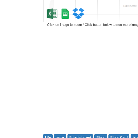
Click on image to zoom / Click button below to see more ima
Life
game
Entertainment
Bingo
Bingo Card
bin