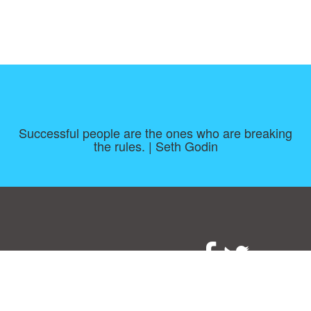
Successful people are the ones who are breaking
the rules. | Seth Godin
Consent Preferences
|
Contact
|
About
|
TOU & Disclaimer
|
Privacy