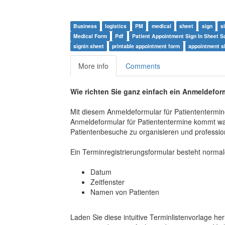
Business
logistics
PM
medical
sheet
sign
s
Medical Form
Pdf
Patient Appointment Sign In Sheet 
signin sheet
printable appointment form
appointment s
More info
Comments
Wie richten Sie ganz einfach ein Anmeldeform
Mit diesem Anmeldeformular für Patiententermine
Anmeldeformular für Patiententermine kommt wah
Patientenbesuche zu organisieren und profession
Ein Terminregistrierungsformular besteht norma
Datum
Zeitfenster
Namen von Patienten
Laden Sie diese intuitive Terminlistenvorlage he