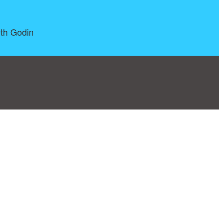
eth Godin
log
|
A-Z
|
NEW
|
Topics
|
Filetype