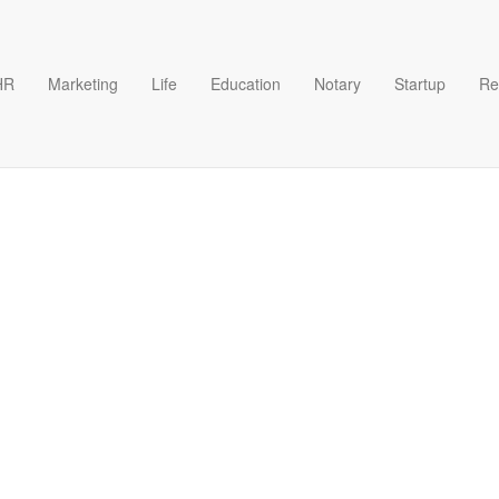
HR
Marketing
Life
Education
Notary
Startup
Re
 Patiententermine