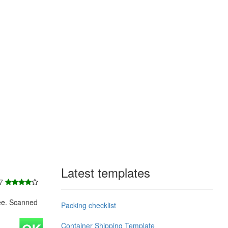
Latest templates
 7
ee. Scanned
Packing checklist
Container Shipping Template