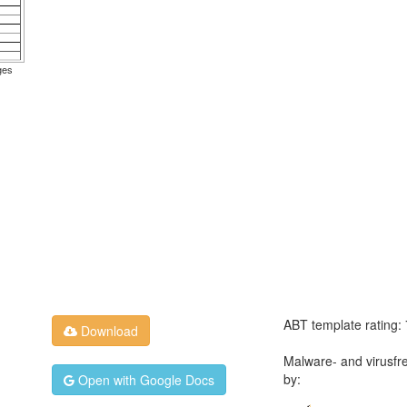
ges
ABT template rating:
Download
Malware- and virusfr
by:
Open with Google Docs