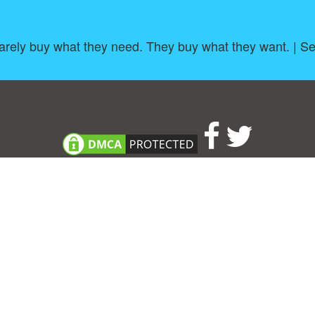
arely buy what they need. They buy what they want. | S
About
|
TOU & Disclaimer
|
Privacy policy
|
|
B
Upload your own template
Allbusinesstemplates.com
is a website by 2024 © Ren-IT B.V.