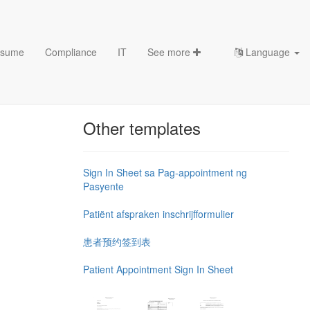
sume
Compliance
IT
See more
Language
Chess Openings & Chess
Theory
Other templates
Sign In Sheet sa Pag-appointment ng
Pasyente
Patiënt afspraken inschrijfformulier
患者预约签到表
Patient Appointment Sign In Sheet