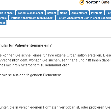
ign in sheet
patient sign in sheet
patient
Name
Appointment
Printable
Fo
Sample
Patient Appointment Sign In Sheet
Patient Appointment Sign In Sheet Exampl
heet
ular für Patiententermine ein?
 können Sie schnell eines für Ihre eigene Organisation erstellen. Dies
rscheinlich dem, wonach Sie suchen, sehr nahe und hilft Ihnen dabei
ell mit Ihren Mitarbeitern zu kommunizieren.
lerweise aus den folgenden Elementen:
runter, die in verschiedenen Formaten verfügbar ist, oder probieren Sie