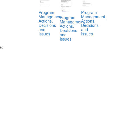
Program
Program
Management,
Management,
Program
Actions,
Actions,
Management,
Decisions
Decisions
Actions,
and
and
Decisions
Issues
Issues
and
Issues
e:
.