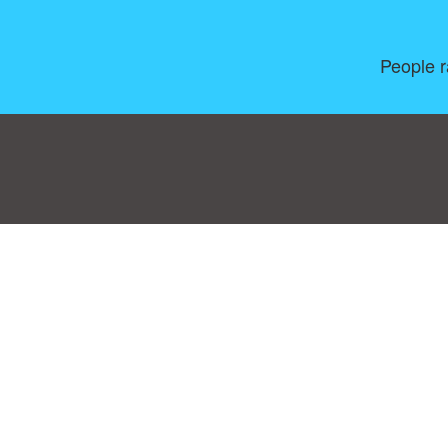
People r
Consent Preferences
|
Contact
|