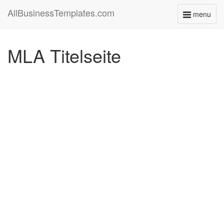
AllBusinessTemplates.com
menu
Toggle
navigati
MLA Titelseite