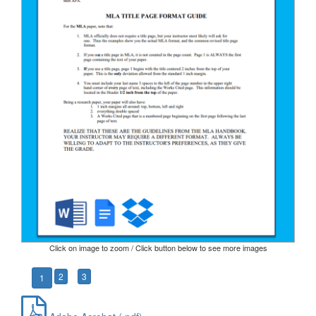
Click on image to zoom / Click button below to see more images
2
3
1