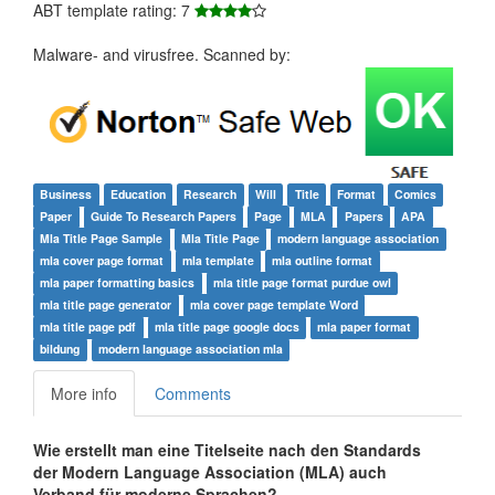
ABT template rating: 7
Malware- and virusfree. Scanned by:
Business
Education
Research
Will
Title
Format
Comics
Paper
Guide To Research Papers
Page
MLA
Papers
APA
Mla Title Page Sample
Mla Title Page
modern language association
mla cover page format
mla template
mla outline format
mla paper formatting basics
mla title page format purdue owl
mla title page generator
mla cover page template Word
mla title page pdf
mla title page google docs
mla paper format
bildung
modern language association mla
More info
Comments
Wie erstellt man eine Titelseite nach den Standards
der Modern Language Association (MLA) auch
Verband für moderne Sprachen?