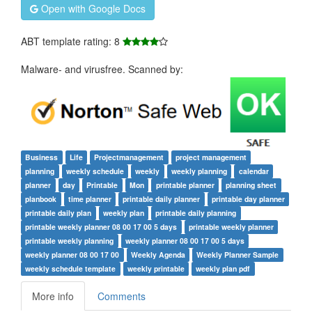
Open with Google Docs
ABT template rating: 8
Malware- and virusfree. Scanned by:
Business
Life
Projectmanagement
project management
planning
weekly schedule
weekly
weekly planning
calendar
planner
day
Printable
Mon
printable planner
planning sheet
planbook
time planner
printable daily planner
printable day planner
printable daily plan
weekly plan
printable daily planning
printable weekly planner 08 00 17 00 5 days
printable weekly planner
printable weekly planning
weekly planner 08 00 17 00 5 days
weekly planner 08 00 17 00
Weekly Agenda
Weekly Planner Sample
weekly schedule template
weekly printable
weekly plan pdf
More info
Comments