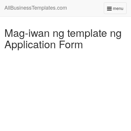
AllBusinessTemplates.com
menu
Toggle
navigati
Mag-iwan ng template ng
Application Form