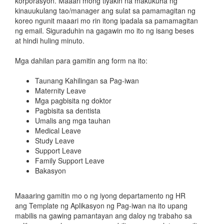
korporasyon. Maaari mong tiyakin na makukuha ng
kinauukulang tao/manager ang sulat sa pamamagitan ng
koreo ngunit maaari mo rin itong ipadala sa pamamagitan
ng email. Siguraduhin na gagawin mo ito ng isang beses
at hindi huling minuto.
Mga dahilan para gamitin ang form na ito:
Taunang Kahilingan sa Pag-iwan
Maternity Leave
Mga pagbisita ng doktor
Pagbisita sa dentista
Umalis ang mga tauhan
Medical Leave
Study Leave
Support Leave
Family Support Leave
Bakasyon
Maaaring gamitin mo o ng iyong departamento ng HR
ang Template ng Aplikasyon ng Pag-iwan na ito upang
mabilis na gawing pamantayan ang daloy ng trabaho sa