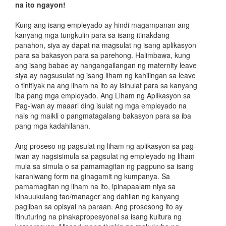
na ito ngayon!
Kung ang isang empleyado ay hindi magampanan ang
kanyang mga tungkulin para sa isang itinakdang
panahon, siya ay dapat na magsulat ng isang aplikasyon
para sa bakasyon para sa parehong. Halimbawa, kung
ang isang babae ay nangangailangan ng maternity leave
siya ay nagsusulat ng isang liham ng kahilingan sa leave
o tinitiyak na ang liham na ito ay isinulat para sa kanyang
iba pang mga empleyado. Ang Liham ng Aplikasyon sa
Pag-iwan ay maaari ding isulat ng mga empleyado na
nais ng maikli o pangmatagalang bakasyon para sa iba
pang mga kadahilanan.
Ang proseso ng pagsulat ng liham ng aplikasyon sa pag-
iwan ay nagsisimula sa pagsulat ng empleyado ng liham
mula sa simula o sa pamamagitan ng pagpuno sa isang
karaniwang form na ginagamit ng kumpanya. Sa
pamamagitan ng liham na ito, ipinapaalam niya sa
kinauukulang tao/manager ang dahilan ng kanyang
pagliban sa opisyal na paraan. Ang prosesong ito ay
itinuturing na pinakapropesyonal sa isang kultura ng