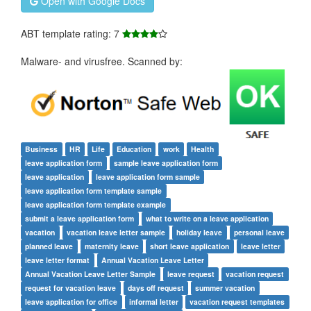
Open with Google Docs
ABT template rating: 7
Malware- and virusfree. Scanned by:
Business
HR
Life
Education
work
Health
leave application form
sample leave application form
leave application
leave application form sample
leave application form template sample
leave application form template example
submit a leave application form
what to write on a leave application
vacation
vacation leave letter sample
holiday leave
personal leave
planned leave
maternity leave
short leave application
leave letter
leave letter format
Annual Vacation Leave Letter
Annual Vacation Leave Letter Sample
leave request
vacation request
request for vacation leave
days off request
summer vacation
leave application for office
informal letter
vacation request templates