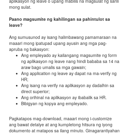
aplikasyon ng leave o upang mabilis na magsulat ng sarili
mong sulat.
Paano magsumite ng kahilingan sa pahintulot sa
leave?
Ang sumusunod ay isang halimbawang pamamaraan na
maaari mong ipatupad upang ayusin ang mga pag-
apruba ng bakasyon:
Ang empleyado ay kailangang magsumite ng form
ng aplikasyon ng leave nang hindi bababa sa 14 na
araw bago umalis sa mga gawain;
Ang application ng leave ay dapat na ma-verify ng
HR;
Ang isang na-verify na aplikasyon ay dadalhin sa
direct superior;
Ang orihinal na aplikasyon ay ibabalik sa HR.
Bibigyan ng kopya ang empleyado.
Pagkatapos mag-download, maaari mong i-customize
ang bawat detalye at ang kumpletong hitsura ng iyong
dokumento at matapos sa ilang minuto. Ginagarantiyahan